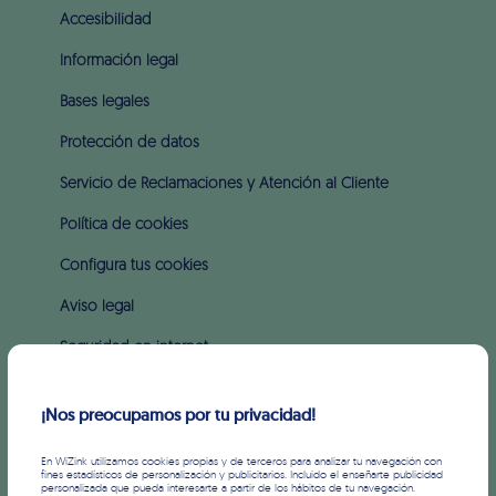
Accesibilidad
Información legal
Bases legales
Protección de datos
Servicio de Reclamaciones y Atención al Cliente
Política de cookies
Configura tus cookies
Aviso legal
Seguridad en internet
Intereses y comisiones
¡Nos preocupamos por tu privacidad!
SOBRE WIZINK
En WiZink utilizamos cookies propias y de terceros para analizar tu navegación con
fines estadísticos de personalización y publicitarios. Incluido el enseñarte publicidad
personalizada que pueda interesarte a partir de los hábitos de tu navegación.
Prensa