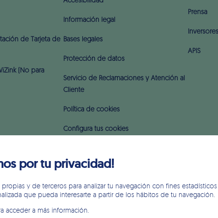
Accesibilidad
Prensa
Información legal
Inversore
ación de Tarjeta de
Bases legales
APIS
Protección de datos
iZink (No para
Servicio de Reclamaciones y Atención al
Cliente
Política de cookies
Configura tus cookies
Aviso legal
s por tu privacidad!
Seguridad en internet
propias y de terceros para analizar tu navegación con fines estadísticos 
Intereses y comisiones
lizada que pueda interesarte a partir de los hábitos de tu navegación.
a acceder a más información.