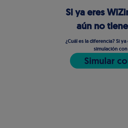
Si ya eres WiZi
aún no tiene
¿Cuál es la diferencia?
Si ya 
simulación con
Simular co