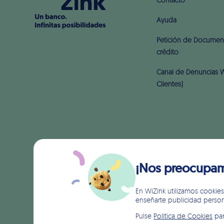
Contacto
Ayuda
Petición de Document
crédito
Canal de Denuncias W
Clientes)
¡Nos preocupamo
En WiZink utilizamos cookies 
enseñarte publicidad persona
Pulse
Política de Cookies
par