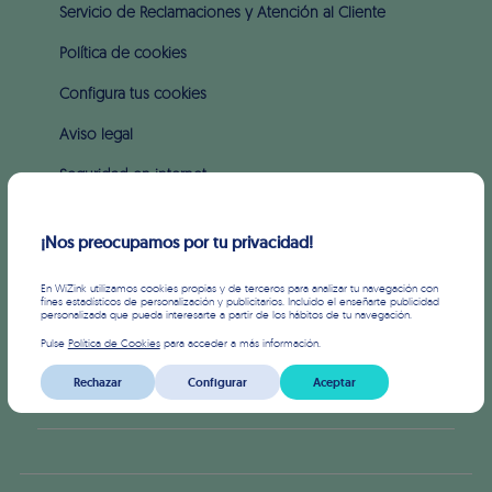
Servicio de Reclamaciones y Atención al Cliente
Política de cookies
Configura tus cookies
Aviso legal
Seguridad en internet
Intereses y comisiones
¡Nos preocupamos por tu privacidad!
SOBRE WIZINK
En WiZink utilizamos cookies propias y de terceros para analizar tu navegación con
fines estadísticos de personalización y publicitarios. Incluido el enseñarte publicidad
personalizada que pueda interesarte a partir de los hábitos de tu navegación.
Prensa
Pulse
Política de Cookies
para acceder a más información.
Inversores
Rechazar
Configurar
Aceptar
APIS