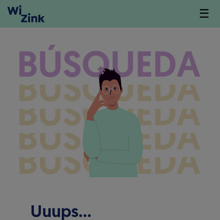
☰
Uuups…