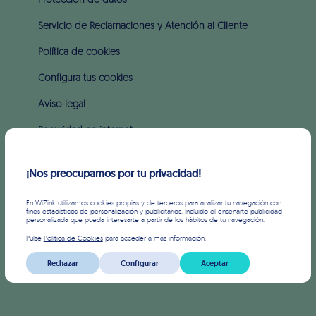
Protección de datos
Servicio de Reclamaciones y Atención al Cliente
Política de cookies
Configura tus cookies
Aviso legal
Seguridad en internet
Intereses y comisiones
¡Nos preocupamos por tu privacidad!
SOBRE WIZINK
En WiZink utilizamos cookies propias y de terceros para analizar tu navegación con
fines estadísticos de personalización y publicitarios. Incluido el enseñarte publicidad
personalizada que pueda interesarte a partir de los hábitos de tu navegación.
Prensa
Pulse
Política de Cookies
para acceder a más información.
Inversores
Rechazar
Configurar
Aceptar
APIS