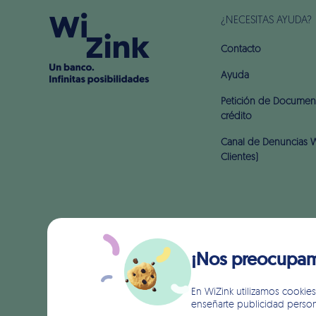
¿NECESITAS AYUDA?
Contacto
Ayuda
Petición de Document
crédito
Canal de Denuncias W
Clientes)
¡Nos preocupamo
En WiZink utilizamos cookies 
enseñarte publicidad persona