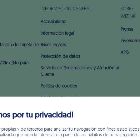
INFORMACIÓN GENERAL
SOBRE
WIZINK
Accesibilidad
Prensa
Información legal
Inversore
ación de Tarjeta de
Bases legales
APIS
Protección de datos
iZink (No para
Servicio de Reclamaciones y Atención al
Cliente
Política de cookies
Configura tus cookies
Aviso legal
s por tu privacidad!
Seguridad en internet
propias y de terceros para analizar tu navegación con fines estadísticos 
Intereses y comisiones
lizada que pueda interesarte a partir de los hábitos de tu navegación.