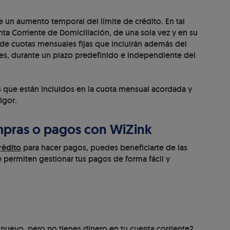
 un aumento temporal del límite de crédito. En tal
ta Corriente de Domiciliación, de una sola vez y en su
 de cuotas mensuales fijas que incluirán además del
bles, durante un plazo predefinido e independiente del
s que están incluidos en la cuota mensual acordada y
igor.
mpras o pagos con WiZink
rédito
para hacer pagos, puedes beneficiarte de las
e permiten gestionar tus pagos de forma fácil y
nuevo, pero no tienes dinero en tu cuenta corriente?