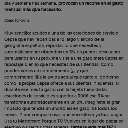
día y semana tras semana,
provocan un recorte en el gasto
mensual más que necesario.
Cómo funciona
Muy sencillo: acudes a una de las estaciones de servicio
Cepsa que hay repartidas a lo largo y ancho de la
geografía española, repostas lo que necesites y,
automáticamente obtendrás un 3% en puntos descuento
para usarlos en tu próxima visita a una gasolinera Cepsa en
repostaje o en lo que necesites de sus tiendas. Como
puedes ver es un complemento (¡¡¡¡y qué
complemento!!!!)a la ayuda actual que tanto el gobierno
como la propia Cepsa ofrece a sus clientes. Y además, si
durante ese mes tu gasto con la tarjeta fuera de las
estaciones de servicio es superior a 300€ ese 3% se
transforma automáticamente en un 6%. Imagínate el gran
impacto que tendrá un ahorro así en gasolina todos los
meses. Y por comprar cosas que necesites y ya ibas pagar.
Usa tu Mastercard Porque TÚ Vuelves en lugar de pagar en
efectivo o usar tus otras tarjetas.
Hazte la vida más fáZil,