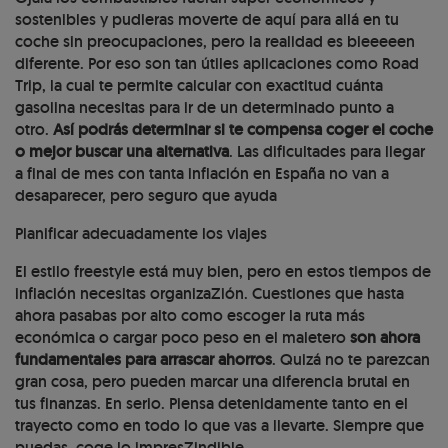
sostenibles y pudieras moverte de aquí para allá en tu
coche sin preocupaciones, pero la realidad es bieeeeen
diferente. Por eso son tan útiles aplicaciones como Road
Trip, la cual te permite calcular con exactitud cuánta
gasolina necesitas para ir de un determinado punto a
otro.
Así podrás determinar si te compensa coger el coche
o mejor buscar una alternativa
. Las dificultades para llegar
a final de mes con tanta inflación en España no van a
desaparecer, pero seguro que ayuda
Planificar adecuadamente los viajes
El estilo freestyle está muy bien, pero en estos tiempos de
inflación necesitas organizaZión. Cuestiones que hasta
ahora pasabas por alto como escoger la ruta más
económica o cargar poco peso en el maletero
son ahora
fundamentales para arrascar ahorros
. Quizá no te parezcan
gran cosa, pero pueden marcar una diferencia brutal en
tus finanzas. En serio. Piensa detenidamente tanto en el
trayecto como en todo lo que vas a llevarte. Siempre que
puedas, coge lo impresZindible.