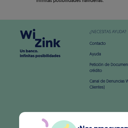
infinitas posibilidades navideñas.
¿NECESITAS AYUDA?
Contacto
Ayuda
Petición de Document
crédito
Canal de Denuncias W
Clientes)