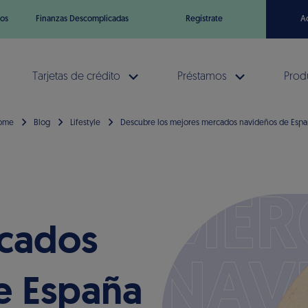
os
Finanzas Descomplicadas
Regístrate
A
Tarjetas de crédito
Préstamos
Prod
ome
Blog
Lifestyle
Descubre los mejores mercados navideños de Esp
cados
e España