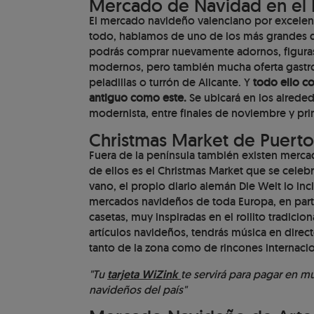
Mercado de Navidad en el 
El mercado navideño valenciano por excelenc
todo, hablamos de uno de los más grandes d
podrás comprar nuevamente adornos, figuras 
modernos, pero también mucha oferta gastron
peladillas o turrón de Alicante. Y
todo ello c
antiguo como este.
Se ubicará en los alreded
modernista, entre finales de noviembre y pri
Christmas Market de Puerto
Fuera de la península también existen mer
de ellos es el Christmas Market que se celeb
vano, el propio diario alemán Die Welt lo inc
mercados navideños de toda Europa, en parte
casetas, muy inspiradas en el rollito tradicio
artículos navideños, tendrás música en direct
tanto de la zona como de rincones internaci
"Tu
tarjeta WiZink
te servirá para pagar en 
navideños del país"