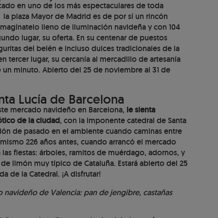
rcado en uno de los más espectaculares de toda
s la plaza Mayor de Madrid es de por sí un rincón
magínatelo lleno de iluminación navideña y con 104
gundo lugar, su oferta. En su centenar de puestos
uritas del belén e incluso dulces tradicionales de la
 tercer lugar, su cercanía al mercadillo de artesanía
e un minuto. Abierto del 25 de noviembre al 31 de
ta Lucía de Barcelona
 este mercado navideño en Barcelona,
le sienta
tico de la ciudad
, con la imponente catedral de Santa
ción de pasado en el ambiente cuando caminas entre
ti mismo 226 años antes, cuando arrancó el mercado
las fiestas: árboles, ramitos de muérdago, adornos, y
y de limón muy típico de Cataluña. Estará abierto del 25
 de la Catedral. ¡A disfrutar!
o navideño de Valencia: pan de jengibre, castañas