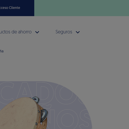
cceso Cliente
uctos de ahorro
Seguros
aña