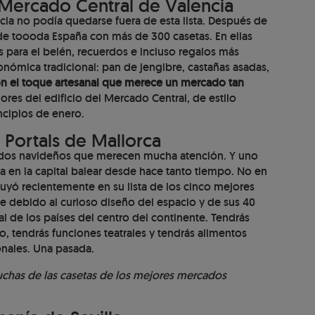
Mercado Central de Valencia
ia no podía quedarse fuera de esta lista. Después de
e toooda España con más de 300 casetas. En ellas
para el belén, recuerdos e incluso regalos más
ómica tradicional: pan de jengibre, castañas asadas,
on el toque artesanal que merece un mercado tan
ores del edificio del Mercado Central, de estilo
ncipios de enero.
 Portals de Mallorca
cados navideños que merecen mucha atención. Y uno
ra en la capital balear desde hace tanto tiempo. No en
luyó recientemente en su lista de los cinco mejores
 debido al curioso diseño del espacio y de sus 40
nal de los países del centro del continente. Tendrás
o, tendrás funciones teatrales y tendrás alimentos
onales. Una pasada.
muchas de las casetas de los mejores mercados