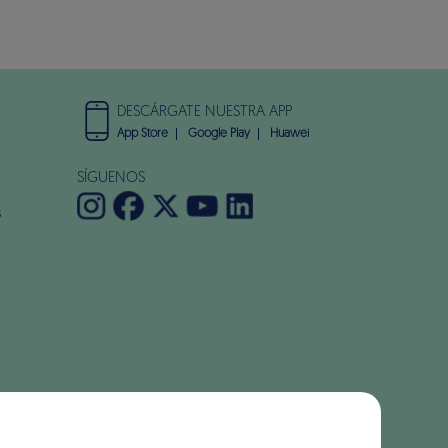
DESCÁRGATE NUESTRA APP
App Store
Google Play
Huawei
SÍGUENOS
s