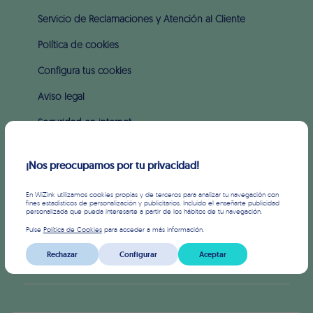
Servicio de Reclamaciones y Atención al Cliente
Política de cookies
Configura tus cookies
Aviso legal
Seguridad en internet
Intereses y comisiones
¡Nos preocupamos por tu privacidad!
SOBRE WIZINK
En WiZink utilizamos cookies propias y de terceros para analizar tu navegación con
fines estadísticos de personalización y publicitarios. Incluido el enseñarte publicidad
personalizada que pueda interesarte a partir de los hábitos de tu navegación.
Prensa
Pulse
Política de Cookies
para acceder a más información.
Inversores
Rechazar
Configurar
Aceptar
APIS